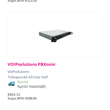
Χωρις ΦΠΑ:
€
523.39
VOIPsolutions PBXmini
VoIPsolutions
Τηλεφωνικά Κέντρα VoIP
Άμεσα
Άμεση παραλαβή
€
865.52
Χωρις ΦΠΑ:
€
698.00