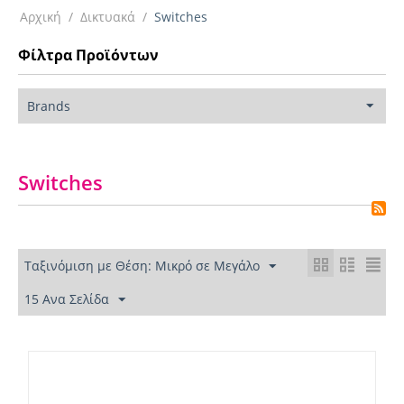
Αρχική
/
Δικτυακά
/
Switches
Φίλτρα Προϊόντων
Brands
Switches
Ταξινόμιση με Θέση: Μικρό σε Μεγάλο
15 Ανα Σελίδα