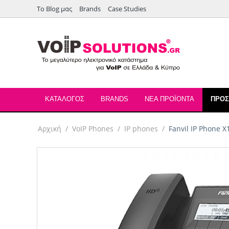
Το Blog μας
Brands
Case Studies
ΚΑΤΑΛΟΓΟΣ
BRANDS
ΝΈΑ ΠΡΟΪΌΝΤΑ
ΠΡΟ
Αρχική
/
VoIP Phones
/
IP phones
/
Fanvil IP Phone X