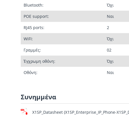
Bluetooth:
Όχι
POE support:
Ναι
RJ45 ports:
2
WiFI:
Όχι
Γραμμές:
02
Έγχρωμη οθόνη:
Όχι
Οθόνη:
Ναι
Συνημμένα
X1SP_Datasheet (X1SP_Enterprise_IP_Phone-X1SP_D