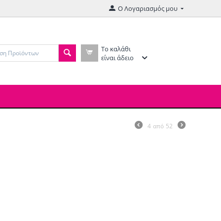
Ο Λογαριασμός μου
Το καλάθι
είναι άδειο
4
από
52