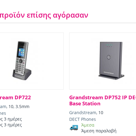
 προϊόν επίσης αγόρασαν
tream DP722
Grandstream DP752 IP DE
Base Station
eam
, 10, 3.5mm
Grandstream
, 10
nes
ως 3 ημέρες
DECT Phones
ως 3 ημέρες
Άμεσα
Άμεση παραλαβή