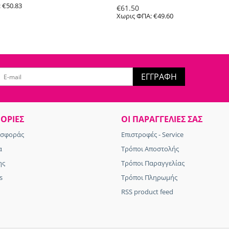
:
€
50.83
€
61.50
Χωρις ΦΠΑ:
€
49.60
ΕΓΓΡΑΦΉ
ΟΡΊΕΣ
ΟΙ ΠΑΡΑΓΓΕΛΊΕΣ​ ΣΑΣ
οσφοράς
Επιστροφές - Service
α
Τρόποι Αποστολής
ης
Τρόποι Παραγγελίας
s
Τρόποι Πληρωμής
RSS product feed