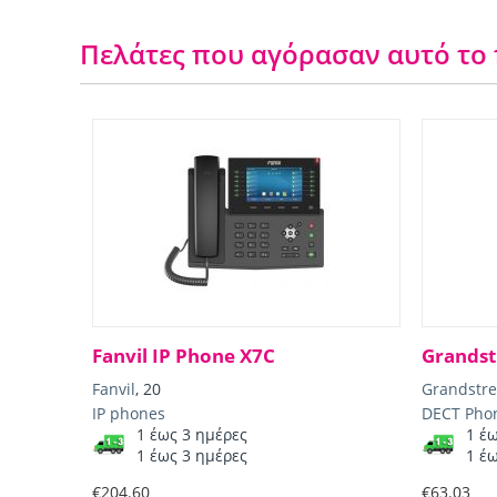
Πελάτες που αγόρασαν αυτό το
Fanvil IP Phone X7C
Grands
Fanvil
, 20
Grandstr
IP phones
DECT Pho
1 έως 3 ημέρες
1 έ
1 έως 3 ημέρες
1 έ
€
204.60
€
63.03