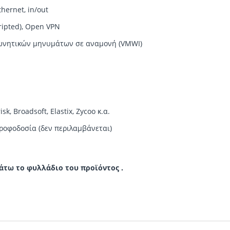
hernet, in/out
ripted), Open VPN
φωνητικών μηνυμάτων σε αναμονή (VMWI)
isk, Broadsoft, Elastix, Zycoo
κ
.
α
.
τροφοδοσία (δεν περιλαμβάνεται)
τω το φυλλάδιο του προϊόντος .