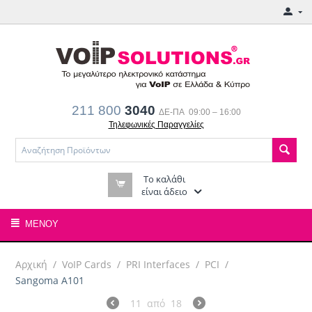
211 800
3040
ΔΕ-ΠΑ 09:00 – 16:00
Τηλεφωνικές Παραγγελίες
Το καλάθι
είναι άδειο
ΜΕΝΟΎ
Αρχική
/
VoIP Cards
/
PRI Interfaces
/
PCI
/
Sangoma A101
11
από
18