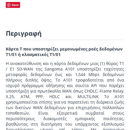
Save
Περιγραφή
Κάρτα T που υποστηρίζει μεμονωμένες ροές δεδομένων
T1/E1 ή κλασματικές T1/E1
Η ανακατεύθυνση και η κάρτα δεδομένων μιας (1) θύρας T1
/ E1 SD-WAN της Sangoma A101 υποστηρίζει ταχύτητες
μεταφοράς δεδομένων έως και 1,544 Mbps δεδομένων
πλήρους διπλής όψης.
Το A101 τροφοδοτείται από ένα
ισχυρό πρόγραμμα οδήγησης και σουίτα API που παρέχει
υποστήριξη για πρωτόκολλα WAN όπως CHDLC, Frame Relay,
X.25, ATM, PPP, HDLC και MULTILINK
Το A101
χρησιμοποιείται επίσης για να παρατείνει τη διάρκεια ζωής
των δικτύων WAN δεδομένων για επιχειρήσεις πολλαπλών
τοποθεσιών.
Είναι εξαιρετικά συμβατοί στους
περισσότερους διακομιστές εμπορικής ποιότητας,
βοηθώντας στη διατήρηση του υπάρχοντος εξοπλισμού
δρομολόγησης υλικού επί τόπου.
Με προηγμένα