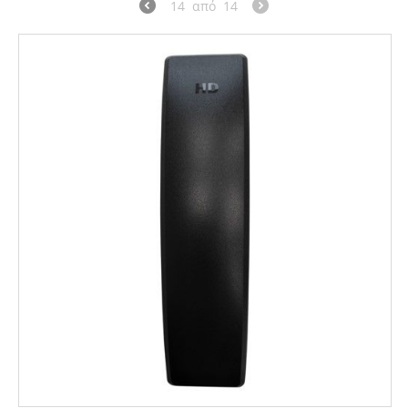
14
από
14